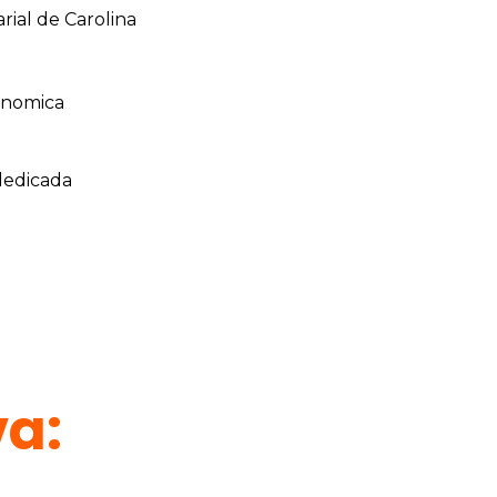
ial de Carolina
gonomica
dedicada
va: