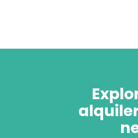
Explo
alquile
ne