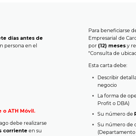
Para beneficiarse d
te días
antes
de
Empresarial de Carol
n persona en el
por
(12) meses
y re
"Consulta de ubicac
Esta carta debe:
Describir detal
negocio
La forma de ope
Profit o DBA)
 o ATH Móvil.
Su número de
ago debe realizarse
Su número de ce
 corriente
en su
(Departamento 