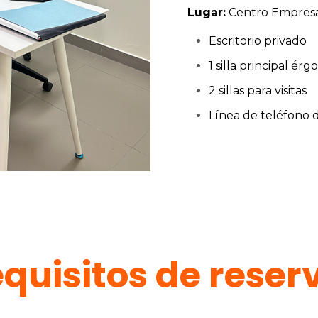
Lugar:
Centro Empresar
Escritorio privado
1 silla principal ér
2 sillas para visitas
Línea de teléfono 
quisitos de reser