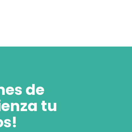
nes de
ienza tu
os!